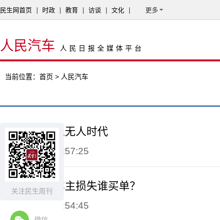
民生网首页
|
时政
|
教育
|
访谈
|
文化
|
更多
人民汽车
人民日报全媒体平台
当前位置：
首页
> 人民汽车
出行正在步入无人时代
2017-08-07 09:57:25
车库泡水，车主损失谁买单？
关注民生周刊
2017-08-07 09:54:45
微信