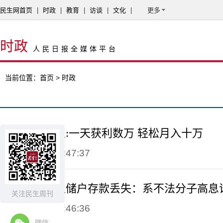
民生网首页
|
时政
|
教育
|
访谈
|
文化
|
更多
时政
人民日报全媒体平台
当前位置：
首页
> 时政
揭秘删帖产业:一天获利数万 轻松月入十万
2015-05-20 08:47:37
工行回应多位储户存款丢失：系不法分子高息
关注民生周刊
2015-05-20 08:46:36
微信