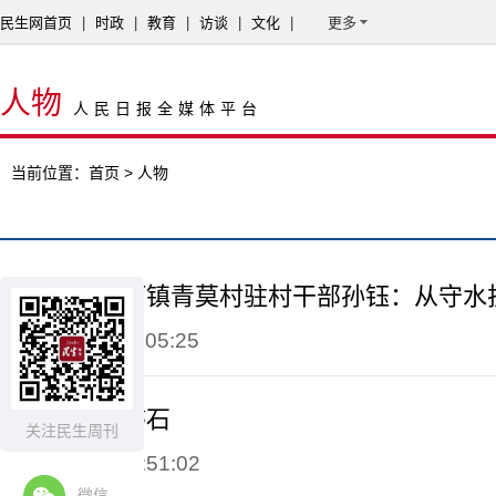
民生网首页
|
时政
|
教育
|
访谈
|
文化
|
更多
人物
人民日报全媒体平台
当前位置：
首页
> 人物
2024-11-12 16:05:25
爱国之志如磐石
关注民生周刊
2024-10-23 19:51:02
微信