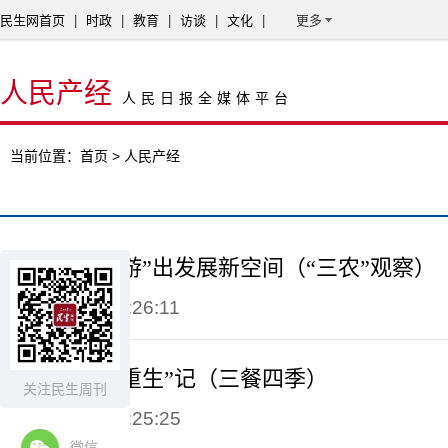
民生网首页
|
时政
|
教育
|
访谈
|
文化
|
更多
人民产经
人民日报全媒体平台
当前位置：
首页
> 人民产经
一条鱼何以“游”出发展新空间（“三农”观察）
2026-04-10 15:26:11
宁德大黄鱼“重生”记（三餐四季）
关注民生周刊
2026-04-10 15:25:25
微信