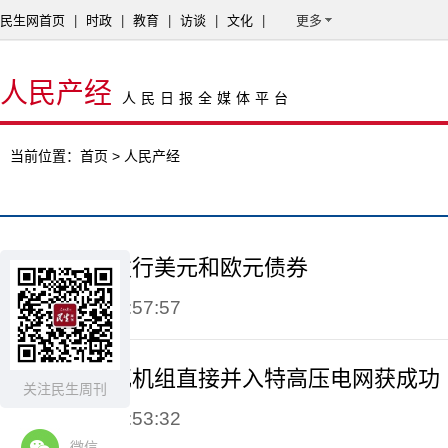
民生网首页
|
时政
|
教育
|
访谈
|
文化
|
更多
人民产经
人民日报全媒体平台
当前位置：
首页
> 人民产经
中石化计划发行美元和欧元债券
2015-04-21 14:57:57
首例百万千瓦机组直接并入特高压电网获成功
关注民生周刊
2015-04-21 14:53:32
微信