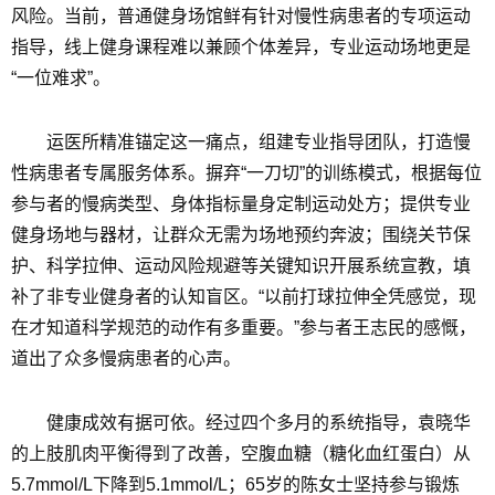
风险。当前，普通健身场馆鲜有针对慢性病患者的专项运动
指导，线上健身课程难以兼顾个体差异，专业运动场地更是
“一位难求”。
运医所精准锚定这一痛点，组建专业指导团队，打造慢
性病患者专属服务体系。摒弃“一刀切”的训练模式，根据每位
参与者的慢病类型、身体指标量身定制运动处方；提供专业
健身场地与器材，让群众无需为场地预约奔波；围绕关节保
护、科学拉伸、运动风险规避等关键知识开展系统宣教，填
补了非专业健身者的认知盲区。“以前打球拉伸全凭感觉，现
在才知道科学规范的动作有多重要。”参与者王志民的感慨，
道出了众多慢病患者的心声。
健康成效有据可依。经过四个多月的系统指导，袁晓华
的上肢肌肉平衡得到了改善，空腹血糖（糖化血红蛋白）从
5.7mmol/L下降到5.1mmol/L；65岁的陈女士坚持参与锻炼