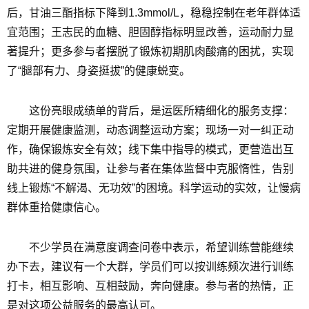
后，甘油三酯指标下降到1.3mmol/L，稳稳控制在老年群体适
宜范围；王志民的血糖、胆固醇指标明显改善，运动耐力显
著提升；更多参与者摆脱了锻炼初期肌肉酸痛的困扰，实现
了“腿部有力、身姿挺拔”的健康蜕变。
这份亮眼成绩单的背后，是运医所精细化的服务支撑：
定期开展健康监测，动态调整运动方案；现场一对一纠正动
作，确保锻炼安全有效；线下集中指导的模式，更营造出互
助共进的健身氛围，让参与者在集体监督中克服惰性，告别
线上锻炼“不解渴、无功效”的困境。科学运动的实效，让慢病
群体重拾健康信心。
不少学员在满意度调查问卷中表示，希望训练营能继续
办下去，建议有一个大群，学员们可以按训练频次进行训练
打卡，相互影响、互相鼓励，奔向健康。参与者的热情，正
是对这项公益服务的最高认可。