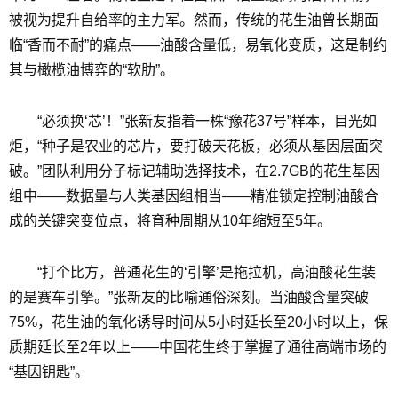
被视为提升自给率的主力军。然而，传统的花生油曾长期面
临“香而不耐”的痛点——油酸含量低，易氧化变质，这是制约
其与橄榄油博弈的“软肋”。
“必须换‘芯’！”张新友指着一株“豫花37号”样本，目光如
炬，“种子是农业的芯片，要打破天花板，必须从基因层面突
破。”团队利用分子标记辅助选择技术，在2.7GB的花生基因
组中——数据量与人类基因组相当——精准锁定控制油酸合
成的关键突变位点，将育种周期从10年缩短至5年。
“打个比方，普通花生的‘引擎’是拖拉机，高油酸花生装
的是赛车引擎。”张新友的比喻通俗深刻。当油酸含量突破
75%，花生油的氧化诱导时间从5小时延长至20小时以上，保
质期延长至2年以上——中国花生终于掌握了通往高端市场的
“基因钥匙”。