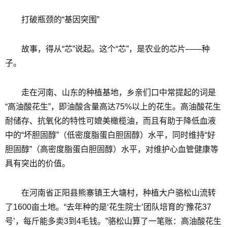
打破瓶颈的“基因突围”
故事，得从“芯”说起。这个“芯”，是农业的芯片——种
子。
走在河南、山东的种植基地，乡亲们口中常提起的词是
“高油酸花生”，即油酸含量高达75%以上的花生。高油酸花生
耐储存、抗氧化的特性可媲美橄榄油，而且有助于降低血液
中的“坏胆固醇”（低密度脂蛋白胆固醇）水平，同时维持“好
胆固醇”（高密度脂蛋白胆固醇）水平，对维护心血管健康等
具有突出的价值。
在河南省正阳县熊寨镇王大塘村，种植大户骆松山流转
了1600亩土地。“去年种的是‘花生院士’团队培育的‘豫花37
号’，每斤能多卖3到4毛钱。”骆松山算了一笔账：高油酸花生