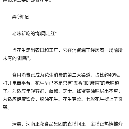
应市场需要的即食花生。
弄“潮”记——
老味新吃的“触网走红”
当花生走出农田和工厂，它在消费端正经历着一场前所
未有的“翻新”。
食用消费已成为花生消费的第二大渠道，占比约40%。
打开电商平台，花生早已不是只有“五香”和“麻辣”的老味道
了。为适应年轻客群，藤椒、芝士、蜂蜜黄油味层出不穷；
为适应健康饮食，脱油花生、花生芽菜、七彩花生摆上了货
架。
清晨，河南正花食品集团的直播间里，主播正热情推介