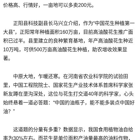
价格高、行情好，一亩地可以多卖200元。
正阳县科技副县长马兴立介绍，作为“中国花生种植第一
大县”，正阳常年种植面积160万亩，目前高油酸花生推广面
积已过半。县里建立的良种繁育基地，年产高油酸花生种近
10万吨，可供500万亩高油酸花生种植，助农增收效果显
著。
中原大地，乍暖还寒。在河南省农业科学院的试验田
里，中国工程院院士、国家花生产业技术体系首席科学家张
新友蹲在垄沟深处，这位与花生打交道40年的科学家，心头
始终悬着一道必答题：“中国的油瓶子，能不能多装点中国好
油？”
这道题的分量有多重？数据显示，我国食用植物油自给
率为30%左右。而花生是单位面积产油量最高的油料作物，