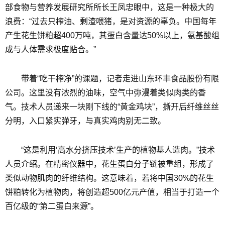
部食物与营养发展研究所所长王凤忠眼中，这是一种极大的
浪费：“过去只榨油、剩渣喂猪，是对资源的辜负。中国每年
产生花生饼粕超400万吨，其蛋白含量达50%以上，氨基酸组
成与人体需求极度贴合。”
带着“吃干榨净”的课题，记者走进山东环丰食品股份有限
公司。这里没有浓烈的油味，空气中弥漫着类似肉类的香
气。技术人员递来一块刚下线的“黄金鸡块”，撕开后纤维丝丝
分明，入口紧实弹牙，与真实鸡肉别无二致。
“这是利用‘高水分挤压技术’生产的植物基人造肉。”技术
人员介绍。在精密仪器中，花生蛋白分子链被重组，形成了
类似动物肌肉的纤维结构。这意味着，若将中国30%的花生
饼粕转化为植物肉，将创造超500亿元产值，相当于打造一个
百亿级的“第二蛋白来源”。