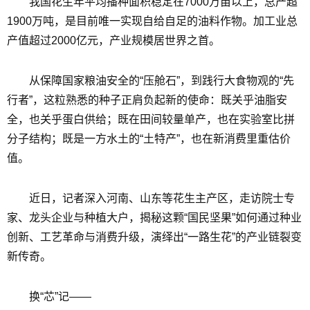
我国花生年平均播种面积稳定在7000万亩以上，总产超
1900万吨，是目前唯一实现自给自足的油料作物。加工业总
产值超过2000亿元，产业规模居世界之首。
从保障国家粮油安全的“压舱石”，到践行大食物观的“先
行者”，这粒熟悉的种子正肩负起新的使命：既关乎油脂安
全，也关乎蛋白供给；既在田间较量单产，也在实验室比拼
分子结构；既是一方水土的“土特产”，也在新消费里重估价
值。
近日，记者深入河南、山东等花生主产区，走访院士专
家、龙头企业与种植大户，揭秘这颗“国民坚果”如何通过种业
创新、工艺革命与消费升级，演绎出“一路生花”的产业链裂变
新传奇。
换“芯”记——