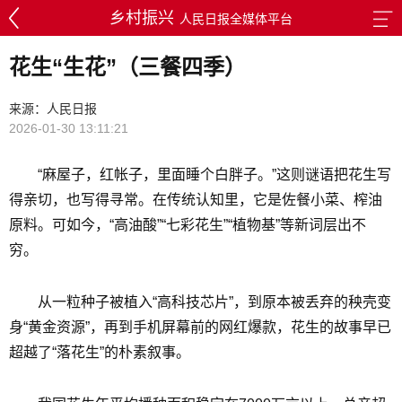
乡村振兴
人民日报全媒体平台
花生“生花”（三餐四季）
来源：人民日报
2026-01-30 13:11:21
“麻屋子，红帐子，里面睡个白胖子。”这则谜语把花生写
得亲切，也写得寻常。在传统认知里，它是佐餐小菜、榨油
原料。可如今，“高油酸”“七彩花生”“植物基”等新词层出不
穷。
从一粒种子被植入“高科技芯片”，到原本被丢弃的秧壳变
身“黄金资源”，再到手机屏幕前的网红爆款，花生的故事早已
超越了“落花生”的朴素叙事。