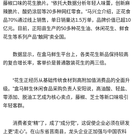
藤椒口味的花生脆片。“依托大数据分析年轻人味蕾，创新麻
辣脆片、酸奶涂层等20多种网红零食。”马兴立介绍，正花食
品70%通过线上销售，单日销量达1.5万单，品牌价值已超10
亿元。目前，正阳县生产的50多种花生油、休闲花生、鲜食
花生等系列产品“触网”卖全国。
数据显示，在盒马鲜生平台上，各类花生新品保持较高
的复合增长率，客单价是普通散装花生的两三倍。
“花生正经历从基础传统食材到高附加值消费品的全面升
级。”盒马鲜生休闲食品采购负责人安阳说，高油酸、轻盐、
零添加、脱油工艺成为核心卖点，藤椒、芝士等新口味吸引
年轻客群。
消费者变“精”了，成了“成分党”，这促使企业必须在研发
上更“走心”。在山东省莒南县，龙头企业正加强与中国农科