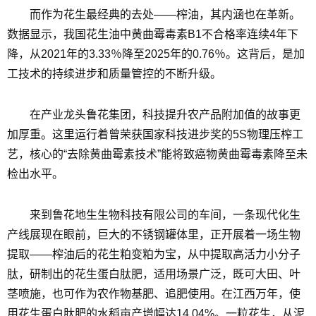
而作为花生最经典的去处——榨油，其内涵也在革新。
数据显示，我国花生油中黄曲霉毒素B1不合格率连续4年下
降，从2021年的3.33％降至2025年的0.76％。这背后，是加
工技术的持续进步和质量管控的不断升级。
在产业龙头鲁花集团，科技提升农产品附加值的故事更
加厚重。这里运行着曾荣获国家科技进步奖的5S物理压榨工
艺，核心的“去除黄曲霉素技术”能将致癌物黄曲霉毒素降至未
检出水平。
来到鲁花地生生物科技有限公司的车间，一条现代化生
产线展现在眼前，巨大的不锈钢罐体里，正开展着一场生物
提取——榨油后的花生粕变粕为宝，从中提取高活力小分子
肽，研制出的花生蛋白肽肥，适用场景广泛，既可大田、叶
茎喷施，也可作为农作物基肥、追肥使用。在江西万年，使
用花生蛋白肽肥的水稻亩产增幅达14.04%。一粒花生，从泥