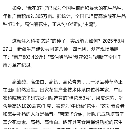
如今，“豫花37号”已成为全国种植面积最大的花生品种，
年推广面积超过365万亩。据统计，全国已培育高油酸花生品
种471个。高油酸花生，正从“小众”走向“主流”。
这颗注入科技“芯片”的种子，实战能力如何？2025年8月
27日，新疆生产建设兵团第八师一四七团，测产现场沸腾
了：“亩产803.4公斤！”高油酸品种“豫花93号”刷新了全国千
亩方单产纪录。
高油酸、高蛋白、高钙、高花青素……一场品种革命正
在田间悄然发生。国家花生产业技术体系岗位科学家、广西
农科院唐荣华研究员团队选育的“桂花黑3号”，果皮深紫，钙
含量高达1020毫克/千克，被誉为“牛奶级”花生。“这对素食者
和需要补钙的人群是福音。”唐荣华介绍，团队已成功培育了
富含花青素、高钙、高蛋白、硒等具有食用保健功能的花生