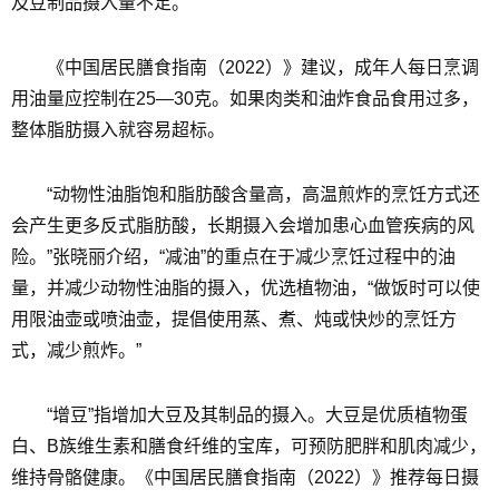
及豆制品摄入量不足。
《中国居民膳食指南（2022）》建议，成年人每日烹调
用油量应控制在25—30克。如果肉类和油炸食品食用过多，
整体脂肪摄入就容易超标。
“动物性油脂饱和脂肪酸含量高，高温煎炸的烹饪方式还
会产生更多反式脂肪酸，长期摄入会增加患心血管疾病的风
险。”张晓丽介绍，“减油”的重点在于减少烹饪过程中的油
量，并减少动物性油脂的摄入，优选植物油，“做饭时可以使
用限油壶或喷油壶，提倡使用蒸、煮、炖或快炒的烹饪方
式，减少煎炸。”
“增豆”指增加大豆及其制品的摄入。大豆是优质植物蛋
白、B族维生素和膳食纤维的宝库，可预防肥胖和肌肉减少，
维持骨骼健康。《中国居民膳食指南（2022）》推荐每日摄