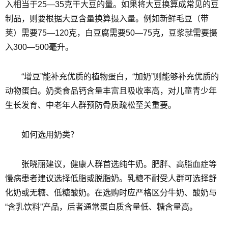
入相当于25—35克干大豆的量。如果将大豆换算成常见的豆
制品，则要根据大豆含量换算摄入量。例如新鲜毛豆（带
荚）需要75—120克，白豆腐需要50—75克，豆浆就需要摄
入300—500毫升。
“增豆”能补充优质的植物蛋白，“加奶”则能够补充优质的
动物蛋白。奶类食品钙含量丰富且吸收率高，对儿童青少年
生长发育、中老年人群预防骨质疏松至关重要。
如何选用奶类？
张晓丽建议，健康人群首选纯牛奶。肥胖、高脂血症等
慢病患者建议选择低脂或脱脂奶。乳糖不耐受人群可选择舒
化奶或无糖、低糖酸奶。在选购时应严格区分牛奶、酸奶与
“含乳饮料”产品，后者通常蛋白质含量低、糖含量高。