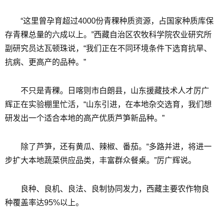
“这里曾孕育超过4000份青稞种质资源，占国家种质库保
存青稞总量的六成以上。”西藏自治区农牧科学院农业研究所
副研究员达瓦顿珠说，“我们正在不同环境条件下选育抗旱、
抗病、更高产的品种。”
不只是青稞。日喀则市白朗县，山东援藏技术人才厉广
辉正在实验棚里忙活，“山东引进，在本地杂交选育，我们想
研发出一个适合本地的高产优质芦笋新品种。”
除了芦笋，还有黄瓜、辣椒、番茄。“多路并进，将进一
步扩大本地蔬菜供应品类，丰富群众餐桌。”厉广辉说。
良种、良机、良法、良制协同发力，西藏主要农作物良
种覆盖率达95%以上。