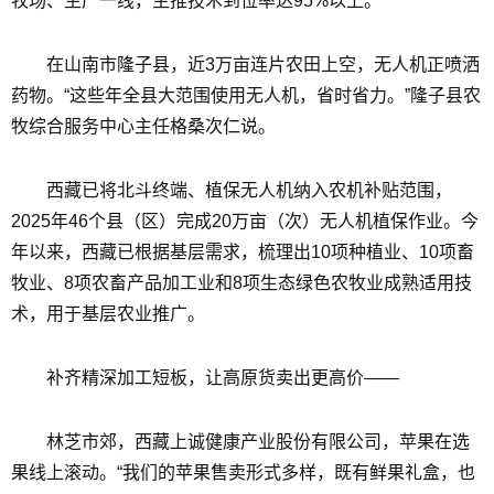
牧场、生产一线，主推技术到位率达95%以上。
在山南市隆子县，近3万亩连片农田上空，无人机正喷洒
药物。“这些年全县大范围使用无人机，省时省力。”隆子县农
牧综合服务中心主任格桑次仁说。
西藏已将北斗终端、植保无人机纳入农机补贴范围，
2025年46个县（区）完成20万亩（次）无人机植保作业。今
年以来，西藏已根据基层需求，梳理出10项种植业、10项畜
牧业、8项农畜产品加工业和8项生态绿色农牧业成熟适用技
术，用于基层农业推广。
补齐精深加工短板，让高原货卖出更高价——
林芝市郊，西藏上诚健康产业股份有限公司，苹果在选
果线上滚动。“我们的苹果售卖形式多样，既有鲜果礼盒，也