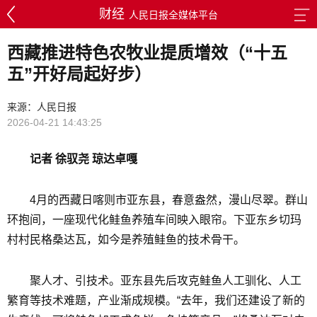
财经
人民日报全媒体平台
西藏推进特色农牧业提质增效（“十五
五”开好局起好步）
来源：人民日报
2026-04-21 14:43:25
记者 徐驭尧 琼达卓嘎
4月的西藏日喀则市亚东县，春意盎然，漫山尽翠。群山
环抱间，一座现代化鲑鱼养殖车间映入眼帘。下亚东乡切玛
村村民格桑达瓦，如今是养殖鲑鱼的技术骨干。
聚人才、引技术。亚东县先后攻克鲑鱼人工驯化、人工
繁育等技术难题，产业渐成规模。“去年，我们还建设了新的