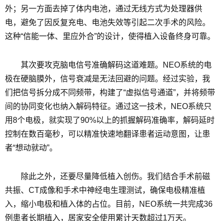
外；另一方面去掉了体内电池，通过无线方式为处理器供
电，避免了因反复充电、电池失效等引起二次手术的风险。
这种“信能一体、里应外合”的设计，使得植入设备终身可靠。
其次要攻克脑电信号准确解码这道难题。NEO系统的电
极在硬脑膜外，信号衰减是无法回避的问题。经过实验，我
们把信号拆分成不同频带，构建了“虚拟信号通道”，并将频带
间的协同变化也纳入解码特征。通过这一技术，NEO系统只
用8个电极，就实现了90%以上的抓握解码准确率，解码延时
控制在数百毫秒，可以精准快速地翻译患者运动意图，让患
者“想动就动”。
除此之外，还要尽量降低植入创伤。我们结合手术前磁
共振、CT成像和手术中神经电生理测试，确保电极精准植
入，缩小电极和植入体的占位。目前，NEO系统一共完成36
例患者长期植入，居家安全使用累计天数超过1万天。