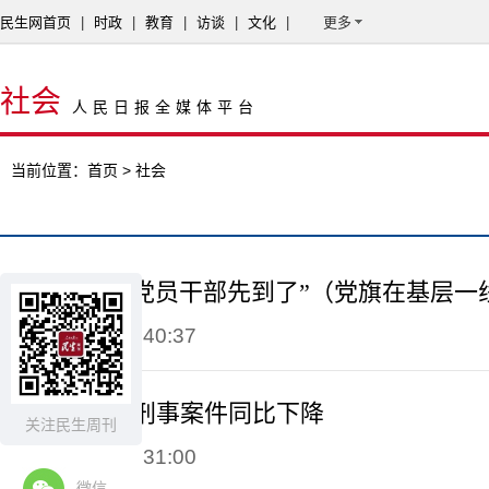
民生网首页
|
时政
|
教育
|
访谈
|
文化
|
更多
社会
人民日报全媒体平台
当前位置：
首页
> 社会
“雨来之前，党员干部先到了”（党旗在基层一
2026-07-12 11:40:37
今年前5个月刑事案件同比下降
关注民生周刊
2026-07-12 11:31:00
微信