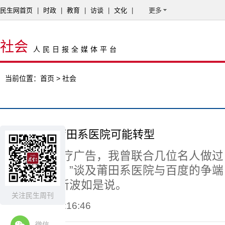
民生网首页
|
时政
|
教育
|
访谈
|
文化
|
更多
社会
人民日报全媒体平台
当前位置：
首页
> 社会
莆百大战后莆田系医院可能转型
“打假网络医疗广告，我曾联合几位名人做
来得有效果。”谈及莆田系医院与百度的争
委巡视员廖新波如是说。
关注民生周刊
2015-04-17 21:16:46
微信