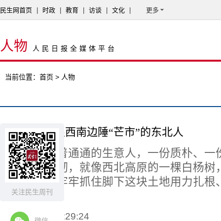
民生网首页
|
时政
|
教育
|
访谈
|
文化
|
更多
人物
人民日报全媒体平台
当前位置：
首页
> 人物
张永祥：扎根西南边陲“芒市”的东北人
他是一个普普通通的生意人，一份质朴、一
诚、一份坚韧，就像西北高原的一棵白杨树
瘠但无畏，牢牢抓住脚下这块土地用力扎根
关注民生周刊
叶茂。
2015-01-19 13:29:24
微信