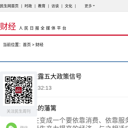
民生网首页
|
时政
|
教育
|
访谈
|
文化
|
更多
财经
人民日报全媒体平台
当前位置：
首页
> 财经
总理记者会透露五大政策信号
2015-03-16 10:32:13
冲破利益固化的藩篱
关注民生周刊
中国经济正在变成一个要依靠消费、依靠服
微信