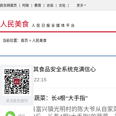
民生网首页
|
时政
|
教育
|
访谈
|
文化
|
更多
人民美食
人民日报全媒体平台
当前位置：
首页
> 人民美食
Synlait乳业对其食品安全系统充满信心
2015-03-11 14:22:15
大爷种29斤奇蔬菜：长4根“大手指”
关注民生周刊
日前，中江县富兴镇光明村的陈大爷从自家菜
微信