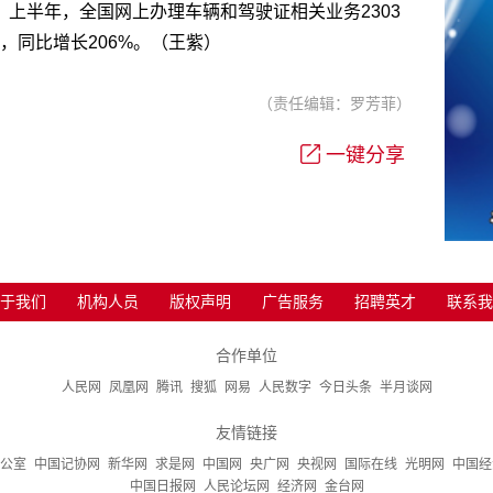
此，上半年，全国网上办理车辆和驾驶证相关业务2303
，同比增长206%。（王紫）
（责任编辑：罗芳菲）
一键分享
于我们
机构人员
版权声明
广告服务
招聘英才
联系我
合作单位
人民网
凤凰网
腾讯
搜狐
网易
人民数字
今日头条
半月谈网
友情链接
公室
中国记协网
新华网
求是网
中国网
央广网
央视网
国际在线
光明网
中国经
中国日报网
人民论坛网
经济网
金台网