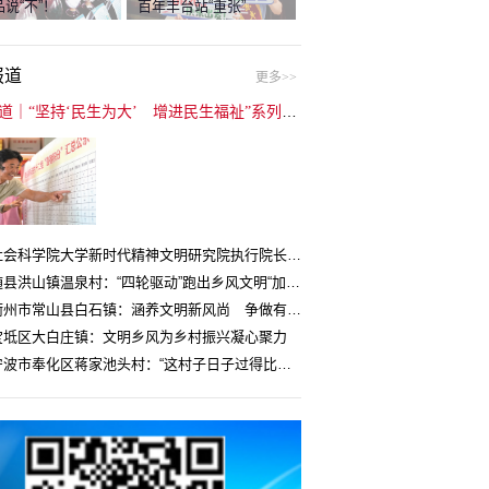
说“不”！
百年丰台站“重张”
报道
更多>>
封面报道｜“坚持‘民生为大’ 增进民生福祉”系列报道（6）：走进全国文明村镇
中国社会科学院大学新时代精神文明研究院执行院长王维国：文明村镇创建为乡村注入持久发展动力
湖北随县洪山镇温泉村：“四轮驱动”跑出乡风文明“加速度”
浙江衢州市常山县白石镇：涵养文明新风尚 争做有礼白石人
宝坻区大白庄镇：文明乡风为乡村振兴凝心聚力
浙江宁波市奉化区蒋家池头村：“这村子日子过得比城里还舒心”