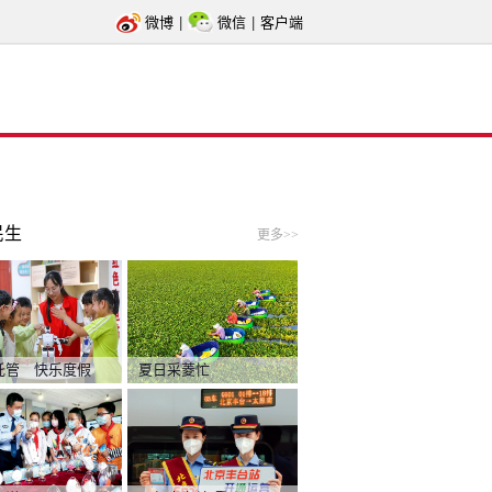
微博
|
微信
|
客户端
民生
更多>>
托管 快乐度假
夏日采菱忙