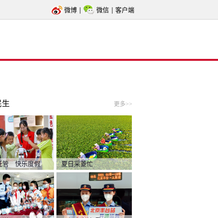
微博
|
微信
|
客户端
民生
更多>>
托管 快乐度假
夏日采菱忙