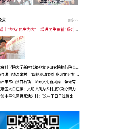
说“不”！
百年丰台站“重张”
报道
更多>>
封面报道｜“坚持‘民生为大’ 增进民生福祉”系列报道（6）：走进全国文明村镇
中国社会科学院大学新时代精神文明研究院执行院长王维国：文明村镇创建为乡村注入持久发展动力
湖北随县洪山镇温泉村：“四轮驱动”跑出乡风文明“加速度”
浙江衢州市常山县白石镇：涵养文明新风尚 争做有礼白石人
宝坻区大白庄镇：文明乡风为乡村振兴凝心聚力
浙江宁波市奉化区蒋家池头村：“这村子日子过得比城里还舒心”