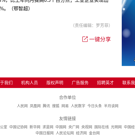
.8%，比上年同月提高0.5个百分点；工业企业实现出
6%。
（鄂智超）
（责任编辑：罗芳菲）
一键分享
于我们
机构人员
版权声明
广告服务
招聘英才
联系我
合作单位
人民网
凤凰网
腾讯
搜狐
网易
人民数字
今日头条
半月谈网
友情链接
公室
中国记协网
新华网
求是网
中国网
央广网
央视网
国际在线
光明网
中国经
中国日报网
人民论坛网
经济网
金台网