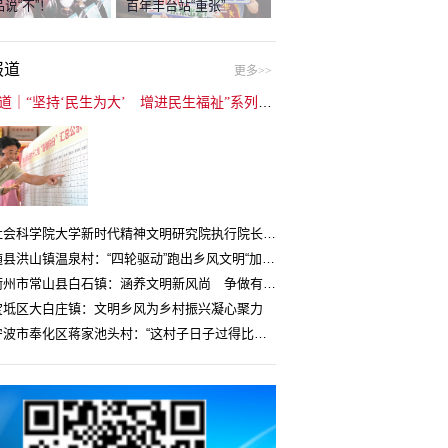
说“不”！
百年丰台站“重张”
报道
更多>>
封面报道｜“坚持‘民生为大’ 增进民生福祉”系列报道（6）：走进全国文明村镇
中国社会科学院大学新时代精神文明研究院执行院长王维国：文明村镇创建为乡村注入持久发展动力
湖北随县洪山镇温泉村：“四轮驱动”跑出乡风文明“加速度”
浙江衢州市常山县白石镇：涵养文明新风尚 争做有礼白石人
宝坻区大白庄镇：文明乡风为乡村振兴凝心聚力
浙江宁波市奉化区蒋家池头村：“这村子日子过得比城里还舒心”