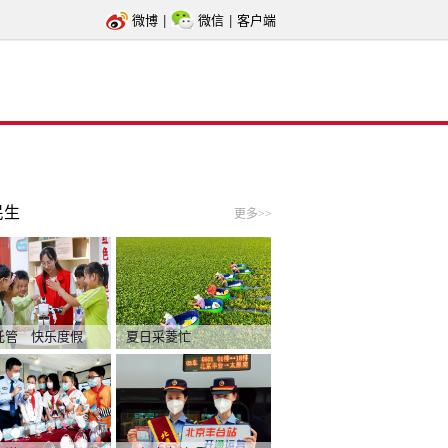
微博
|
微信
|
客户端
民生
更多>>
托管 快乐度假
夏日采菱忙