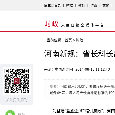
民生网首页
|
时政
|
教育
|
访谈
|
文化
|
时政
人民日报全媒体平台
当前位置：
首页
> 时政
河南新规：省长科长
来源：中国新闻网
2014-08-15 11:12:43
摘要：
河南省出台规定，要求厅局级干部
藏外)出差，每人每天伙食补助标准为10
关注民生周刊
为整治“差旅歪风”“培训腐败”，
微信