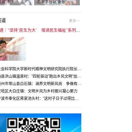
说“不”！
百年丰台站“重张”
报道
更多>>
封面报道｜“坚持‘民生为大’ 增进民生福祉”系列报道（6）：走进全国文明村镇
中国社会科学院大学新时代精神文明研究院执行院长王维国：文明村镇创建为乡村注入持久发展动力
湖北随县洪山镇温泉村：“四轮驱动”跑出乡风文明“加速度”
浙江衢州市常山县白石镇：涵养文明新风尚 争做有礼白石人
宝坻区大白庄镇：文明乡风为乡村振兴凝心聚力
浙江宁波市奉化区蒋家池头村：“这村子日子过得比城里还舒心”