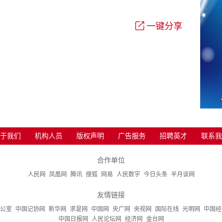
一键分享
于我们
机构人员
版权声明
广告服务
招聘英才
联系我
合作单位
人民网
凤凰网
腾讯
搜狐
网易
人民数字
今日头条
半月谈网
友情链接
公室
中国记协网
新华网
求是网
中国网
央广网
央视网
国际在线
光明网
中国经
中国日报网
人民论坛网
经济网
金台网