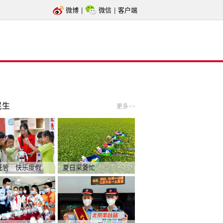
微博
|
微信
|
客户端
民生
更多>>
托管 快乐度假
夏日采菱忙