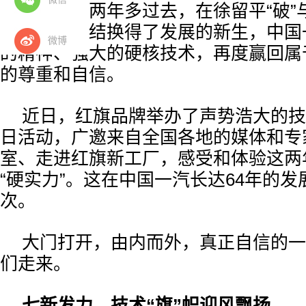
生的征程。两年多过去，在徐留平“破”与
旧体制的终结换得了发展的新生，中国
微博
的精神、强大的硬核技术，再度赢回属于
的尊重和自信。
近日，红旗品牌举办了声势浩大的技
日活动，广邀来自全国各地的媒体和专
室、走进红旗新工厂，感受和体验这两
“硬实力”。这在中国一汽长达64年的
次。
大门打开，由内而外，真正自信的一
们走来。
七新发力，技术“旗”帜迎风飘扬