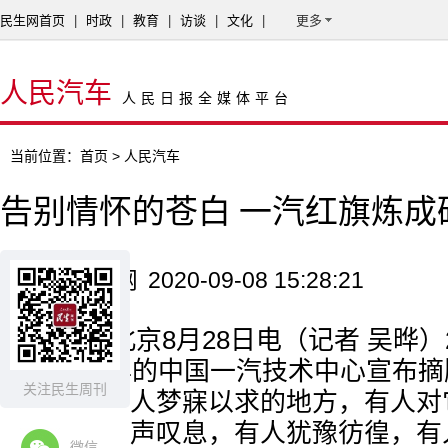
民生网首页
|
时政
|
教育
|
访谈
|
文化
|
更多
人民汽车
人民日报全媒体平台
当前位置：
首页
> 人民汽车
告别情怀的苍白 一汽红旗炼成
来源：新华网
2020-09-08 15:28:21
新华网北京8月28日电（记者 吴晔）2
走过了67年的中国一汽技术中心宣布
关注民生周刊
让多少汽车人梦寐以求的地方，有人对
是无奈的一声叹息，有人犹豫彷徨，有
微信