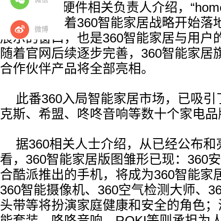
360智能硬件相关负责人介绍，“home.
启动，意味着360智能家居战略开始落
微博
展示的窗口，也是360智能家居与用户
随着官网后续逐步完善，360智能家居
合作伙伴产品将全部亮相。
此番360入局智能家居市场，已吸
克斯、希盟、咚咚音响等数十个家电品
据360相关人士介绍，从已经公布
看，360智能家居版图雏形已现：360
合酷派推出的手机，将成为360智能家
360智能摄像机、360空气检测大师、3
头带等将扮演家庭健康和安全的角色；海尔s
能套装、咚咚音响、ROKI等则承担为