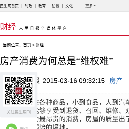
民生网首页
|
时政
|
教育
|
访谈
|
文化
|
更多
财经
人民日报全媒体平台
当前位置：
首页
> 财经
房产消费为何总是“维权难”
来源：新京报
2015-03-16 09:32:15
房产
摘要：
现在各种商品，小到食品，大到汽
到侵害，能够享受到退货、召回、维修、
关注民生周刊
但是，作为最昂贵的消费，房屋的质量出
处于十分弱势的境地。
微信