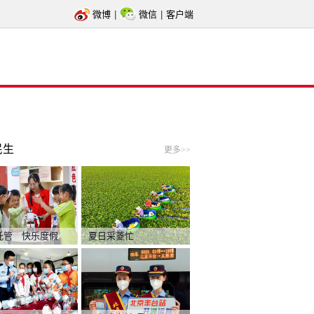
微博
|
微信
|
客户端
民生
更多>>
托管 快乐度假
夏日采菱忙