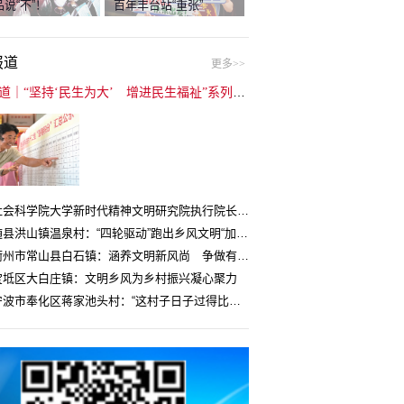
说“不”！
百年丰台站“重张”
报道
更多>>
封面报道｜“坚持‘民生为大’ 增进民生福祉”系列报道（6）：走进全国文明村镇
中国社会科学院大学新时代精神文明研究院执行院长王维国：文明村镇创建为乡村注入持久发展动力
湖北随县洪山镇温泉村：“四轮驱动”跑出乡风文明“加速度”
浙江衢州市常山县白石镇：涵养文明新风尚 争做有礼白石人
宝坻区大白庄镇：文明乡风为乡村振兴凝心聚力
浙江宁波市奉化区蒋家池头村：“这村子日子过得比城里还舒心”