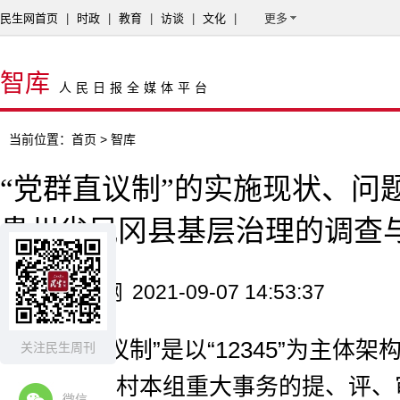
民生网首页
|
时政
|
教育
|
访谈
|
文化
|
更多
智库
人民日报全媒体平台
当前位置：
首页
> 智库
“党群直议制”的实施现状、问
贵州省凤冈县基层治理的调查
来源：民生网
2021-09-07 14:53:37
“党群直议制”是以“12345”为主体
关注民生周刊
直接参与本村本组重大事务的提、评、
微信