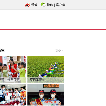
微博
|
微信
|
客户端
民生
更多>>
托管 快乐度假
夏日采菱忙