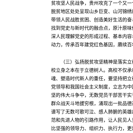
贫攻坚人民战争，贵州攻克了一个又一
脱贫地区处处呈现山乡巨变、山河锦绣
带领人民战胜贫困、创造美好生活的奋
找到党史与新时代的融合点，原汁原味
深人民理解党史的形成过程、基本内容
动力，传承百年建党红色基因，赓续百
（三）弘扬脱贫攻坚精神是落实立
校立身之本在于立德树人。高校不仅承
魂、塑造时代新人的重任，要坚持把立
党领导和我国社会主义制度，立志为中
坚的伟大斗争中，无数党员干部苦干实
群众战天斗地拔穷根，涌现出一批品德
谱写了无数可歌可泣、感人肺腑的英雄
范和先进人物的引路作用，让人民见人
比坚强的领导力、组织力、执行力，更