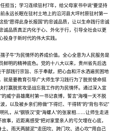
任担当；学习连续驻村7年，给父母家书中说“要坚持
临前永远长眠在驻村土地上的沿河县大坪村原驻村第一
这些“愿得此身长报国”的忠诚品质，让以生命践行忠诚
忠诚品质真正内化于心、外化于行，引导全社会以更
心投身于新时代的伟大实践。
为孺子牛”为民情怀的养成价值。全心全意为人民服务是
员鲜明的精神底色。党的十八大以来，贵州省先后选
这些干部践行宗旨、乐于奉献，把心血和汗水洒遍贫困地
，就是要教育引导广大师生学习践行为了脱贫使命挺
决打赢脱贫攻坚战忘我工作的为民情怀。通过深入宣
”的威宁县雄鹰村第一书记袁博，誓言“海嘎一天不脱
波，以及被乡亲们称做“下得烂、干得转”的“背包书记”
王明礼，从“钢铁汉”变“海螺人”的张家相……让师生走进
怀故事，近距离感受“把对家里亲人的亏欠埋在心底，
土、雨天两腿泥”“走田坎、跨门坎、进心坎”“用自己