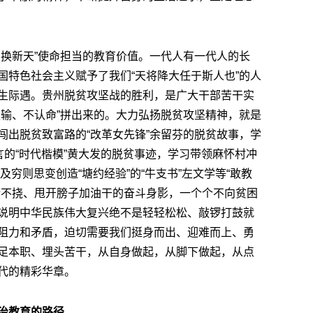
月换新天”使命担当的教育价值。一代人有一代人的长
国特色社会主义赋予了我们“天将降大任于斯人也”的人
生际遇。贵州脱贫攻坚战的胜利，是广大干部苦干实
服输、不认命”拼出来的。大力弘扬脱贫攻坚精神，就是
闯出脱贫致富路的“改革女先锋”余留芬的脱贫故事，学
言的“时代楷模”黄大发的脱贫事迹，学习带领麻怀村冲
以及穷则思变创造“塘约经验”的“牛支书”左文学等“敢教
折不挠、甩开膀子加油干的奋斗身影，一个个不向贫困
说明中华民族伟大复兴绝不是轻轻松松、敲锣打鼓就
阻力和矛盾，迫切需要我们挺身而出、迎难而上、勇
足本职、埋头苦干，从自身做起，从脚下做起，从点
代的精彩华章。
治教育的路径