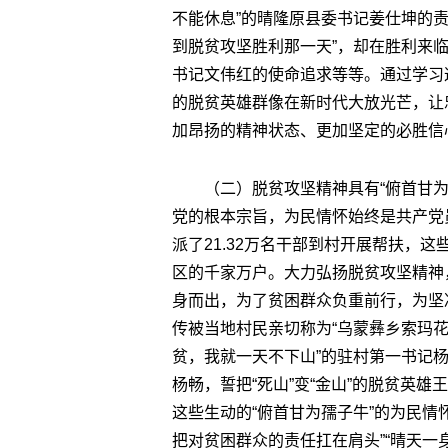
不能休息”的晴隆原县委书记姜仕坤的责
到脱贫攻坚胜利那一天”，却在胜利来
书记文伟红的使命追求等等。通过学习
的脱贫英雄群像在新时代大放光芒，让
加昂扬的精神状态、更加坚定的必胜信
（二）脱贫攻坚精神具有“俯首甘
党的根本宗旨，为民情怀始终是共产党
派了21.32万名干部到村开展帮扶，
区的千家万户。大力弘扬脱贫攻坚精神
身而出，为了贫困群众负重前行，为坚
传被当地村民亲切称为“乌蒙彝乡索玛花
贫，我就一天不下山”的驻村第一书记杨
杨畅，誓把“死山”变“金山”的脱贫英雄
这些生动的“俯首甘为孺子牛”的为民情
把对贫困群众的责任扛在肩头”“晴天一身