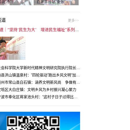
说“不”！
百年丰台站“重张”
报道
更多>>
封面报道｜“坚持‘民生为大’ 增进民生福祉”系列报道（6）：走进全国文明村镇
中国社会科学院大学新时代精神文明研究院执行院长王维国：文明村镇创建为乡村注入持久发展动力
湖北随县洪山镇温泉村：“四轮驱动”跑出乡风文明“加速度”
浙江衢州市常山县白石镇：涵养文明新风尚 争做有礼白石人
宝坻区大白庄镇：文明乡风为乡村振兴凝心聚力
浙江宁波市奉化区蒋家池头村：“这村子日子过得比城里还舒心”