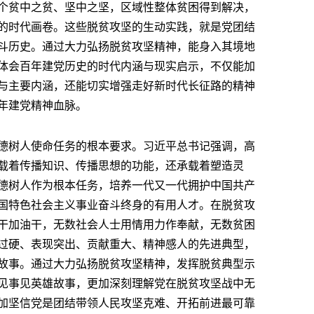
个贫中之贫、坚中之坚，区域性整体贫困得到解决，
的时代画卷。这些脱贫攻坚的生动实践，就是党团结
斗历史。通过大力弘扬脱贫攻坚精神，能身入其境地
体会百年建党历史的时代内涵与现实启示，不仅能加
与主要内涵，还能切实增强走好新时代长征路的精神
年建党精神血脉。
德树人使命任务的根本要求。习近平总书记强调，高
载着传播知识、传播思想的功能，还承载着塑造灵
德树人作为根本任务，培养一代又一代拥护中国共产
国特色社会主义事业奋斗终身的有用人才。在脱贫攻
干加油干，无数社会人士用情用力作奉献，无数贫困
过硬、表现突出、贡献重大、精神感人的先进典型，
故事。通过大力弘扬脱贫攻坚精神，发挥脱贫典型示
见事见英雄故事，更加深刻理解党在脱贫攻坚战中无
加坚信党是团结带领人民攻坚克难、开拓前进最可靠