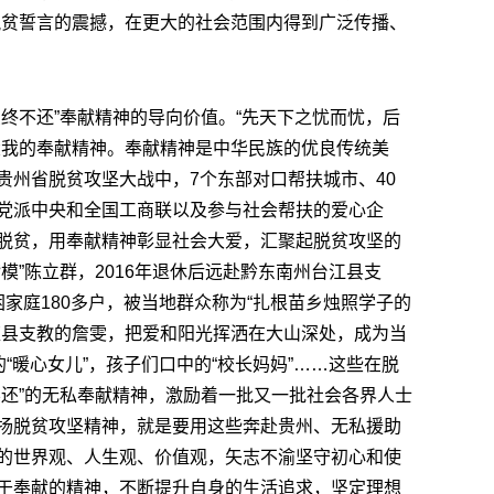
脱贫誓言的震撼，在更大的社会范围内得到广泛传播、
终不还”奉献精神的导向价值。“先天下之忧而忧，后
大我的奉献精神。奉献精神是中华民族的优良传统美
贵州省脱贫攻坚大战中，7个东部对口帮扶城市、40
党派中央和全国工商联以及参与社会帮扶的爱心企
脱贫，用奉献精神彰显社会大爱，汇聚起脱贫攻坚的
模”陈立群，2016年退休后远赴黔东南州台江县支
家庭180多户，被当地群众称为“扎根苗乡烛照学子的
雍县支教的詹雯，把爱和阳光挥洒在大山深处，成为当
“暖心女儿”，孩子们口中的“校长妈妈”……这些在脱
不还”的无私奉献精神，激励着一批又一批社会各界人士
扬脱贫攻坚精神，就是要用这些奔赴贵州、无私援助
的世界观、人生观、价值观，矢志不渝坚守初心和使
于奉献的精神，不断提升自身的生活追求，坚定理想