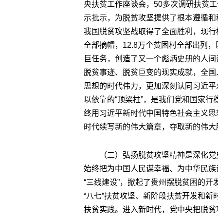
央扶贫工作座谈会，50多次调研扶贫工
示批示，为脱贫攻坚提供了根本遵循和
我国脱贫攻坚战取得了全面胜利，现行标
全部摘帽，12.8万个贫困村全部出列
巨任务，创造了又一个彪炳史册的人间
脱贫事迹、脱贫巨变的现实成就，全国
思想的时代伟力，更加深刻认同习近平
以依靠的“顶梁柱”，是我们党和国家行稳
终用习近平新时代中国特色社会主义思
时代续写新的伟大篇章，夺取新的伟大
（二）弘扬脱贫攻坚精神是深化党
始终把为中国人民谋幸福、为中华民族
“三线建设”，掀起了贵州摆脱贫困的
“八七”扶贫攻坚、新阶段扶贫开发和
扶贫实践。进入新时代，党中央把脱贫