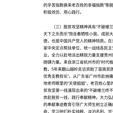
的辛苦指数换来老百姓的幸福指数”等
积极效仿、用心践行。
（三）脱贫攻坚精神具有“不破楼兰
天下之乐而乐”饱含着牺牲小我、成就
德，也是中国共产党人的精神特质。在
家中央定点帮扶单位、统一战线各民主
业，全力以赴地派出精锐力量支援贵州
磅礴力量。来自浙江省杭州市的“时代楷
教，5年来翻山越岭走访资助了苗族贫困
优秀支教校长”。从广东省广州市赴纳
地老师眼里的“天使姐姐”，老百姓心里的
贫攻坚第一线涌现出来的“不破楼兰终
奔赴脱贫一线，践行奉献精神。大力弘
的奉献事迹教育引导广大师生树立正确
命，学习他们朴实纯粹、淡泊名利、甘