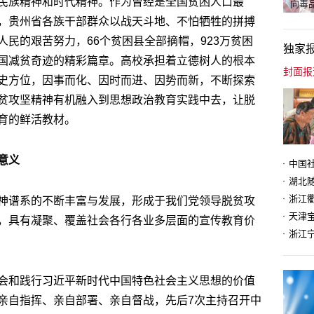
民族精神和时代精神。作为曾经是全国贫困人口最
向毒品
，贵州省各族干部群众以战天斗地、不怕牺牲的拼搏
民的艰苦努力，66个贫困县全部摘帽，923万贫困
独家
国减贫奇迹的精彩篇章。高校承担着立德树人的根本
史方位，因事而化、因时而进、因势而新，不断探索
贫攻坚精神有机融入到思想政治教育实践中去，让脱
育的鲜活教材。
意义
神谱系的不断丰富与发展，形成于我们党领导脱贫攻
天津
，具有凝聚、覆盖社会各行各业多层面的宣传教育价
会和践行习近平新时代中国特色社会主义思想的价值
亲自指挥、亲自部署、亲自督战，先后7次主持召开中