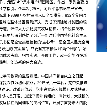
作，走遍14个集中连片特困地区，作出一系列重要指
科学指引。今年2月25日，习近平总书记庄严宣告，
准下9899万农村贫困人口全部脱贫，832个贫困县
，区域性整体贫困得到解决，完成了消除绝对贫困的艰
奇迹。通过大力弘扬脱贫攻坚精神，结合脱贫英雄、
人民更加深刻感悟了习近平新时代中国特色社会主义
总书记是全党高度信赖的“主心骨”，是全国人民完全可
致远的“定盘星”。只要坚定不移做到“两个维护”，始
想武装头脑、指导实践、开展工作，就一定能够在新
胜利，创造新的伟大奇迹。
史学习教育的重要途径。中国共产党自成立之日起，
谋复兴作为初心使命。20世纪六十年代，党中央推进
开发建设。改革开放后，党中央实施大规模开发式扶贫、
新时期扶贫开发，加速了贵州有组织、有计划、大规模的
攻坚摆在治国理政的突出位置，开展了声势浩大的脱