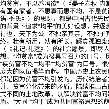
均贫富，不以养嗜欲”（《晏子春秋·内
有国有家者，不患寡而患不均，不患贫
语·季氏》）的思想，都是中国古代先
的背景下追求“均平”的美好设想，并逐
行也，天下为公”“不独亲其亲，不独子
终，壮有所用，幼有所长，鳏寡孤独废
（《礼记·礼运》）的社会愿景，即尽人
想。“均贫富”成为极具号召力的口号，
“疾贫富不均”“均平”“均贫富”为口号，
庞大的队伍揭竿而起。中国历史上农民
都是因为贫富不均引发的。历代统治者
并、贫富分化带来的矛盾，陆续推出占
式不同的土地改革，以解决贫富不均问
盾。“大同”“均平”成为共同富裕思想的