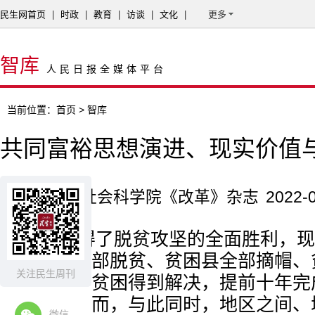
民生网首页
|
时政
|
教育
|
访谈
|
文化
|
更多
智库
人民日报全媒体平台
当前位置：
首页
> 智库
共同富裕思想演进、现实价值
来源：重庆社会科学院《改革》杂志
2022-0
中国取得了脱贫攻坚的全面胜利，现
贫困人口全部脱贫、贫困县全部摘帽、
关注民生周刊
区域性整体贫困得到解决，提前十年完
展目标。然而，与此同时，地区之间、
微信