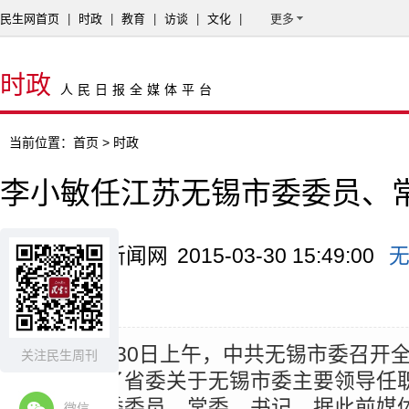
民生网首页
|
时政
|
教育
|
访谈
|
文化
|
更多
时政
人民日报全媒体平台
当前位置：
首页
> 时政
李小敏任江苏无锡市委委员、
来源：中国新闻网
2015-03-30 15:49:00
委
摘要：
3月30日上午，中共无锡市委召开
关注民生周刊
议，宣布了省委关于无锡市委主要领导任
任无锡市委委员、常委、书记。据此前媒
微信