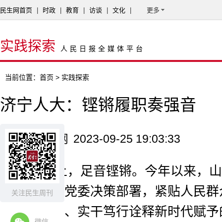
民生网首页
|
时政
|
教育
|
访谈
|
文化
|
更多
实践探索
人民日报全媒体平台
当前位置：
首页
> 实践探索
济宁人大：铿锵履职奏强音
来源：民生网
2023-09-25 19:03:33
履职路上，足音铿锵。今年以来，山
常委会紧跟党委决策部署，紧贴人民群
关注民生周刊
以守正创新、实干笃行诠释新时代赋予
微信