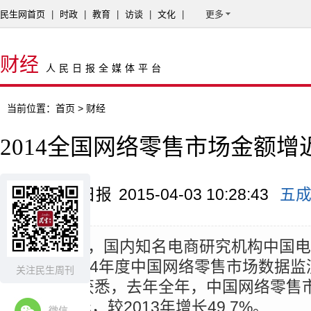
民生网首页
|
时政
|
教育
|
访谈
|
文化
|
更多
财经
人民日报全媒体平台
当前位置：
首页
> 财经
2014全国网络零售市场金额增
来源：南方日报
2015-04-03 10:28:43
五
摘要：
2日，国内知名电商研究机构中国
发布《2014年度中国网络零售市场数据
关注民生周刊
从报告中获悉，去年全年，中国网络零售
28211亿元，较2013年增长49 7%。
微信