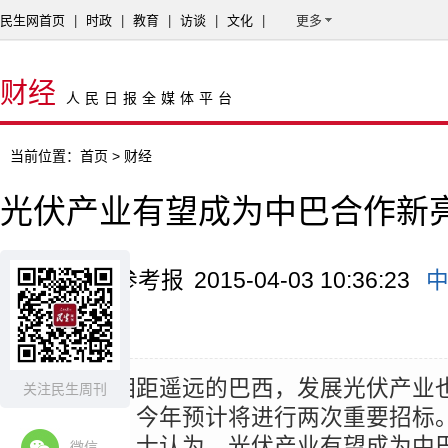
民生网首页
|
时政
|
教育
|
访谈
|
文化
|
更多
财经
人民日报全媒体平台
当前位置：
首页
> 财经
光伏产业有望成为中巴合作新
来源：经济参考报
2015-04-03 10:36:23
业
摘要：
在相距遥远的巴西，发展光伏产业
关注民生周刊
议事日程，今年预计将进行两次重要招标
贸合作的人士认为，光伏产业有望成为中
微信