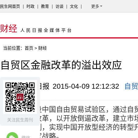
民生网首页
|
时政
|
教育
|
访谈
|
文化
|
更多
财经
人民日报全媒体平台
当前位置：
首页
> 财经
自贸区金融改革的溢出效应
来源：经济日报
2015-04-09 12:12:32
自
摘要：
建设中国自由贸易试验区，通过自
开放促进改革，以开放倒逼改革，建立市
关注民生周刊
的体制机制，实现中国开放型经济的转型
重要的国家战略。
微信