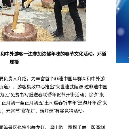
民和中外游客一边参加浓郁年味的春节文化活动。邓道
理摄
局负责人介绍，为丰富首个非遗中国年群众和中外游
街道）、游客集散中心推出“来世遗武陵源 过非遗中国
术为民”免费书写赠送春联暨年货节开街活动；除夕“来
；正月初一至正月初五“土司巡春祈丰年”巡游拜年暨“来
动；元宵节“赏花灯、话灯谜”有奖竞猜活动。
洞等景区也推出舞龙灯、唱山歌、跳摆手舞、版画制