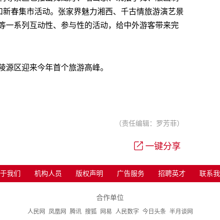
”和新春集市活动。张家界魅力湘西、千古情旅游演艺景
等一系列互动性、参与性的活动，给中外游客带来完
陵源区迎来今年首个旅游高峰。
（责任编辑：罗芳菲）
一键分享
于我们
机构人员
版权声明
广告服务
招聘英才
联系我
合作单位
人民网
凤凰网
腾讯
搜狐
网易
人民数字
今日头条
半月谈网