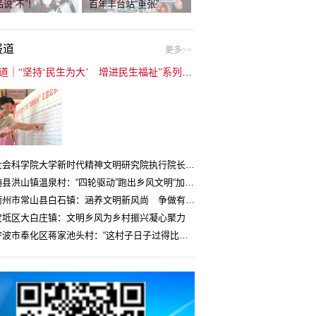
说“不”！
百年丰台站“重张”
报道
更多>>
封面报道｜“坚持‘民生为大’ 增进民生福祉”系列报道（6）：走进全国文明村镇
中国社会科学院大学新时代精神文明研究院执行院长王维国：文明村镇创建为乡村注入持久发展动力
湖北随县洪山镇温泉村：“四轮驱动”跑出乡风文明“加速度”
浙江衢州市常山县白石镇：涵养文明新风尚 争做有礼白石人
宝坻区大白庄镇：文明乡风为乡村振兴凝心聚力
浙江宁波市奉化区蒋家池头村：“这村子日子过得比城里还舒心”