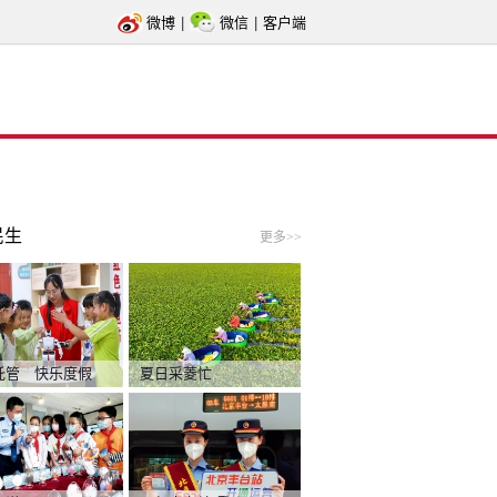
微博
|
微信
|
客户端
民生
更多>>
托管 快乐度假
夏日采菱忙