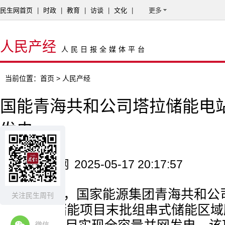
民生网首页
|
时政
|
教育
|
访谈
|
文化
|
更多
人民产经
人民日报全媒体平台
当前位置：
首页
> 人民产经
国能青海共和公司塔拉储能电
发电
来源：民生网
2025-05-17 20:17:57
5月15日，国家能源集团青海共和公
关注民生周刊
瓦×4小时储能项目末批组串式储能区
微信