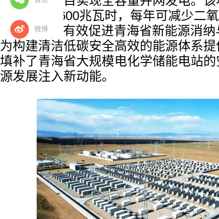
标志着该项目实现全容量并网发电。该
量将达285600兆瓦时，每年可减少二
378.14吨，有效促进青海省新能源消
微博
为构建清洁低碳安全高效的能源体系提
填补了青海省大规模电化学储能电站的
源发展注入新动能。