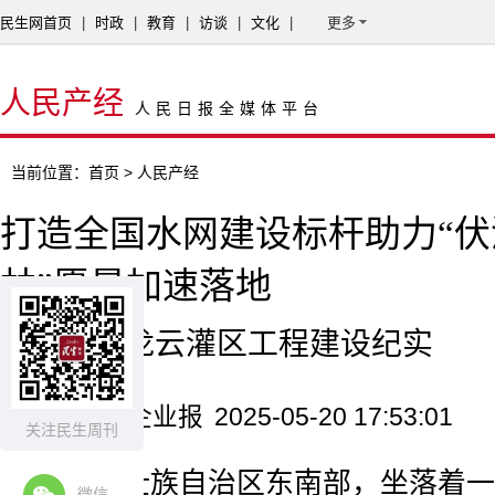
民生网首页
|
时政
|
教育
|
访谈
|
文化
|
更多
人民产经
人民日报全媒体平台
当前位置：
首页
> 人民产经
打造全国水网建设标杆助力“
林”愿景加速落地
广西玉林龙云灌区工程建设纪实
来源：中国企业报
2025-05-20 17:53:01
关注民生周刊
在广西壮族自治区东南部，坐落着一
微信