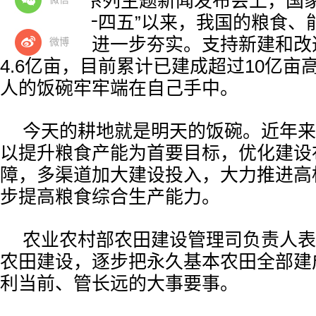
四五’规划”系列主题新闻发布会上，国
人介绍，“十四五”以来，我国的粮食、
等安全基础进一步夯实。支持新建和改
微博
4.6亿亩，目前累计已建成超过10亿亩
人的饭碗牢牢端在自己手中。
今天的耕地就是明天的饭碗。近年来
以提升粮食产能为首要目标，优化建设
障，多渠道加大建设投入，大力推进高
步提高粮食综合生产能力。
农业农村部农田建设管理司负责人表
农田建设，逐步把永久基本农田全部建
利当前、管长远的大事要事。