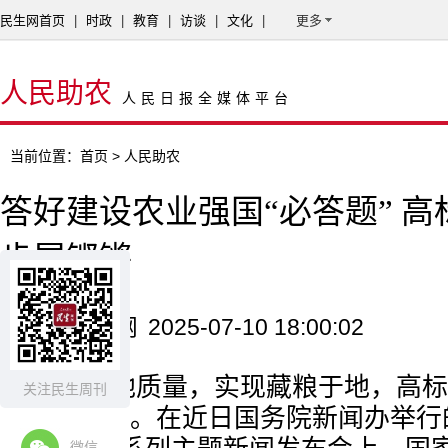
民生网首页
|
时政
|
教育
|
访谈
|
文化
|
更多
人民助农
人民日报全媒体平台
当前位置：
首页
> 人民助农
答好建设农业强国“必答题” 
步履铿锵
来源：人民网
2025-07-10 18:00:02
提高耕地质量，实现藏粮于地，高标
关注民生周刊
项重要举措。在近日国务院新闻办举行的
微信