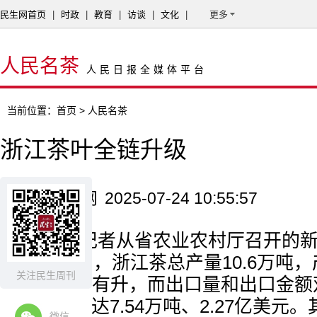
民生网首页
|
时政
|
教育
|
访谈
|
文化
|
更多
人民名茶
人民日报全媒体平台
当前位置：
首页
> 人民名茶
浙江茶叶全链升级
来源：新华网
2025-07-24 10:55:57
17日，记者从省农业农村厅召开的
悉，1至5月，浙江茶总产量10.6万吨，产
关注民生周刊
同比均稳中有升，而出口量和出口金额
长超20%，达7.54万吨、2.27亿美
微信