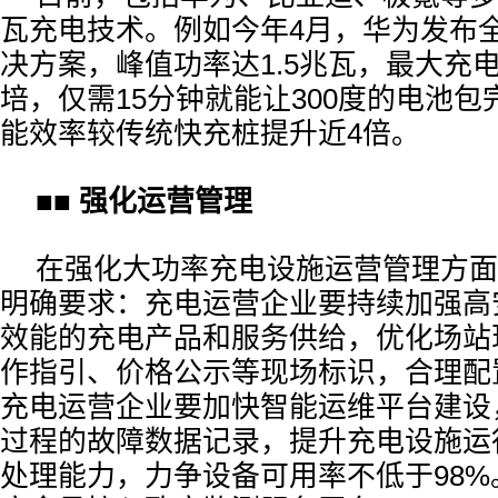
瓦充电技术。例如今年4月，华为发布
决方案，峰值功率达1.5兆瓦，最大充电
培，仅需15分钟就能让300度的电池
能效率较传统快充桩提升近4倍。
■■ 强化运营管理
在强化大功率充电设施运营管理方面
明确要求：充电运营企业要持续加强高
效能的充电产品和服务供给，优化场站
作指引、价格公示等现场标识，合理配
充电运营企业要加快智能运维平台建设
过程的故障数据记录，提升充电设施运
处理能力，力争设备可用率不低于98