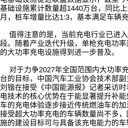
基础设施累计数量超1440万台，同比上升
月，桩车增量比达1:3，基本满足车辆
值得注意的是，当前充电行业已进入
段。随着产业迭代升级，单枪充电功率达
的大功率充电设施得到进一步普及。
对于力争2027年全国范围内大功率
台的目标，中国汽车工业协会技术部副
刘锴在接受《中国能源报》记者采访时
电技术的核心优势在于能显著提升补能
车的充电体验逐步接近传统燃油车的加
接受超大功率充电的车辆数量尚不多，
施的建设目标可与具备该充电能力的车