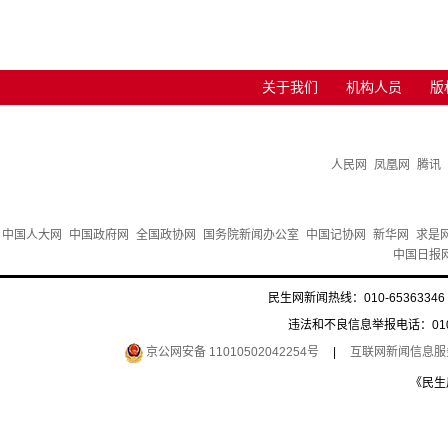
关于我们
机构人员
版
人民网
凤凰网
腾讯
中国人大网
中国政府网
全国政协网
国务院新闻办公室
中国记协网
新华网
求是
中国日报
民生网新闻热线：010-65363346 
违法和不良信息举报电话：010-6
京公网安备 11010502042254号
|
互联网新闻信息服务许
《民生