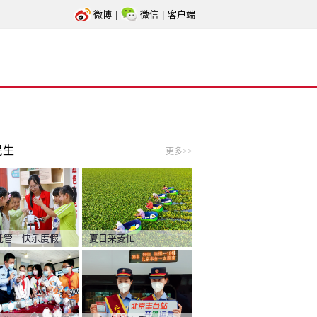
微博
|
微信
|
客户端
民生
更多>>
托管 快乐度假
夏日采菱忙