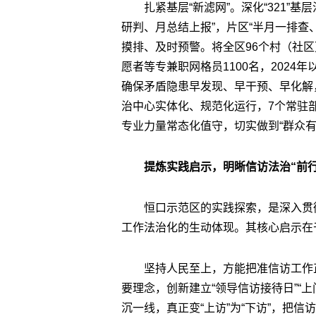
扎紧基层“新滤网”。深化“321”
研判、月总结上报”，片区“半月一排查
摸排、及时预警。将全区96个村（社区
愿者等专兼职网格员1100名，2024
确保矛盾隐患早发现、早干预、早化解
治中心实体化、规范化运行，7个常驻
专业力量常态化值守，切实做到“群众有
提炼实践启示，明晰信访法治“前行
恒口示范区的实践探索，是深入贯
工作法治化的生动体现。其核心启示在
坚持人民至上，方能把准信访工作
要理念，创新建立“领导信访接待日”“
沉一线，真正变“上访”为“下访”，把