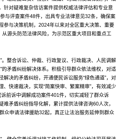
，针对疑难复杂信访案件提供权威法律评估和专业意
共参与评查案件48件，出具专业法律意见32条，确保案
参与决策机制，2024年以来对全区重大决策、重要
次，从源头防范法律风险，为示范区重大项目和重点工
梁”。整合诉讼、仲裁、行政复议、行政裁决、人民调解
滤”的矛盾纠纷解决体系。积极引导群众依法维权，对适
径解决的矛盾纠纷，开通便民诉讼服务“绿色通道”，对
理、快速裁决，实现“简案快审、繁案精审”，有效减少
共促成诉前诉中调解成功案件401件，切实减轻了群众诉
疑难矛盾纠纷指导化解，累计提供法律咨询60人次，
群众申请法律援助32起，真正让法治服务延伸到群众