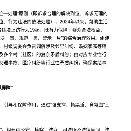
到位一处理”原则（即诉求合理的解决到位、诉求无理的
、行为违法的依法处理），2024年以来，帮助生活
置违法上访行为19起，既有力保障了群众合法权益，
解决一事、规范一类、警示一片”的综合治理效果。组建
，村级调委会负责调解涉及邻里纠纷、婚姻家庭等辖
及多个村（社区）的复杂矛盾纠纷；由对应专业性行
交通事故、医疗纠纷等行业性矛盾纠纷，确保案结事
屏障”
、引导和保障作用，通过“强支撑、畅渠道、育氛围”三
柱”。组建由公安、检察、法庭、司法所及法律顾问、法