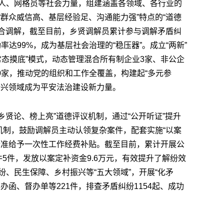
人、网格员等社会力量，组建涵盖各领域、各行业的
群众威信高、基层经验足、沟通能力强”特点的“道德
融合调解，截至目前，乡贤调解员累计参与调解矛盾纠
功率达99%，成为基层社会治理的“稳压器”。成立“两新”
常态摸底”模式，动态管理混合所有制企业3家、非公企
10家，推动党的组织和工作全覆盖，构建起“多元参
新兴领域成为平安法治建设新力量。
、乡贤论、榜上亮”道德评议机制，通过“公开听证”提升
机制，鼓励调解员主动认领复杂案件，配套实施“以案
标准给予一次性工作经费补贴。截至目前，累计开展公
5件，发放以案定补资金9.6万元，有效提升了解纷效
、民生保障、乡村振兴等“五大领域”，开展“化矛
办函、督办单等221件，排查矛盾纠纷1154起、成功