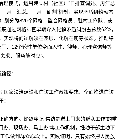
基层治理模式，运用建立村（社区）“日排查调处、周汇总
、一月一汇总、一月一研判”机制，实现矛盾纠纷动态
）划分为820个网格，整合网格员、驻村工作队、志
年以来通过网格排查早期介入化解矛盾纠纷占总数62%，
，实现将问题解决在基层、化解在萌芽状态。推动综
部门、12个轮驻单位全面入驻，律师、心理咨询师等
需求、服务随时应”。
路径”
彻国家法治建设和信访工作政策要求、全面推进信访
于：
正确方向。始终牢记“信访是送上门来的群众工作”的重
上门办、现场办、马上办”等工作机制，推动干部主动下
信访工作做到群众心坎上。实践证明，只有始终把人民放