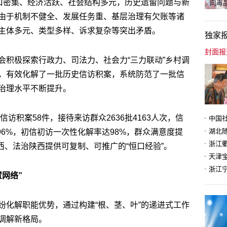
人口密集、经济活跃、社会结构多元，历史遗留问题与新
向毒品
由于机制不健全、发展任务重、基层治理有欠账等诸
主体多元、类型多样、诉求复杂等突出矛盾。
独家
会积极探索行政力、司法力、社会力“三力联动”乡村调
，有效化解了一批历史信访积案，系统防范了一批信
治理水平不断提升。
信访积案58件，接待来访群众2636批4163人次，信
96%，初信初访一次性化解率达98%，群众满意度提
陕西、法治陕西提供可复制、可推广的“恒口经验”。
天津
网络”
纷化解职能优势，通过构建“根、茎、叶”的递进式工作
调解新格局。