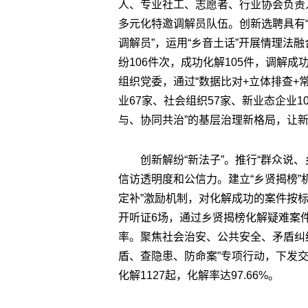
人、专业社工、志愿者、行业协会负责
多元化特邀调解员队伍。创新选聘具有“
调解员”，运用“乡音土话”开展情理法
纷106件次，成功化解105件，调解成
组织党委，通过“数据比对+立体排查+
业67家、社会组织57家、新业态企业
与、协同共治”的基层治理新格局，让
创新解纷“新法子”。推行“群众说
信访透明度和公信力。建立“乡贤揭榜”
定补”激励机制，对化解成功的案件按
开听证6场，通过乡贤揭榜化解疑难案件
率。聚焦社会治安、公共安全、矛盾纠纷
盾、查隐患、防命案”专项行动，下发交
化解1127起，化解率达97.66%。