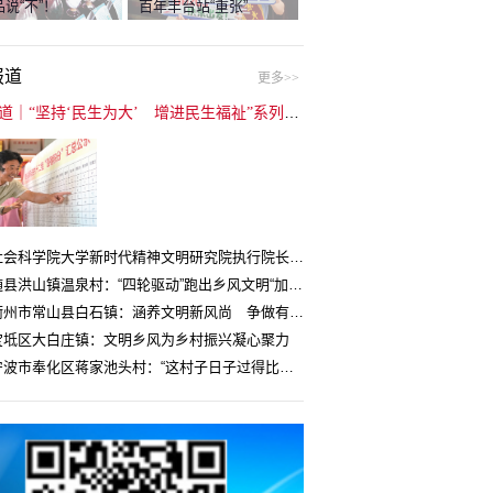
说“不”！
百年丰台站“重张”
报道
更多>>
封面报道｜“坚持‘民生为大’ 增进民生福祉”系列报道（6）：走进全国文明村镇
中国社会科学院大学新时代精神文明研究院执行院长王维国：文明村镇创建为乡村注入持久发展动力
湖北随县洪山镇温泉村：“四轮驱动”跑出乡风文明“加速度”
浙江衢州市常山县白石镇：涵养文明新风尚 争做有礼白石人
宝坻区大白庄镇：文明乡风为乡村振兴凝心聚力
浙江宁波市奉化区蒋家池头村：“这村子日子过得比城里还舒心”