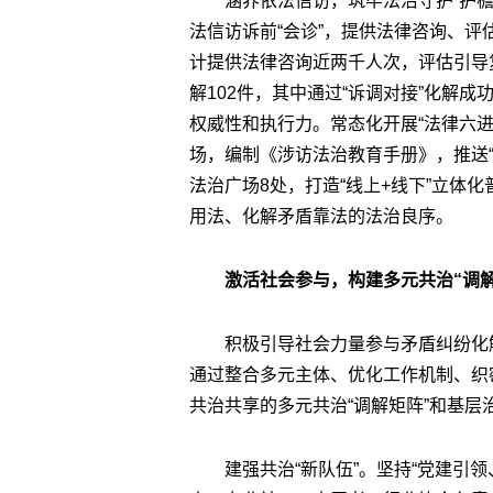
涵养依法信访，筑牢法治守护“护
法信访诉前“会诊”，提供法律咨询、评
计提供法律咨询近两千人次，评估引导复
解102件，其中通过“诉调对接”化解成
权威性和执行力。常态化开展“法律六进”“
场，编制《涉访法治教育手册》，推送“
法治广场8处，打造“线上+线下”立体
用法、化解矛盾靠法的法治良序。
激活社会参与，构建多元共治“调解
积极引导社会力量参与矛盾纠纷化
通过整合多元主体、优化工作机制、织
共治共享的多元共治“调解矩阵”和基层
建强共治“新队伍”。坚持“党建引