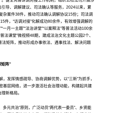
檐”。健全完善诉调对接工作机制，组织公检法司开展涉
估引导、调解建议、司法确认等服务，2024以来，累
杂案件38件，推动司法确认调解协议15份；司法调
功15件，“访调对接”化解成功80余件，有效增强调解的
一月一主题”“法治讲堂”“以案释法”等普法活动100余
普法课堂”微视频48期，建成法治文化主题公园2个、
化普法矩阵，推动形成办事依法、遇事找法、解决问题
矩阵”
解，发挥情感疏导、协商调解优势，以“三新”为抓手，
密基层网络，进一步激活社会治理动能，构建起共建
治理新格局。
领、多元共治”原则，广泛动员“两代表一委员”、乡贤能