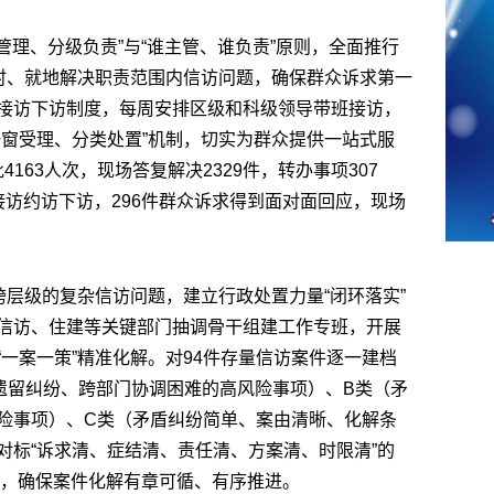
地管理、分级负责”与“谁主管、谁负责”原则，全面推行
及时、就地解决职责范围内信访问题，确保群众诉求第一
接访下访制度，每周安排区级和科级领导带班接访，
一窗受理、分类处置”机制，切实为群众提供一站式服
批4163人次，现场答复解决2329件，转办事项307
接访约访下访，296件群众诉求得到面对面回应，现场
跨层级的复杂信访问题，建立行政处置力量“闭环落实”
信访、住建等关键部门抽调骨干组建工作专班，开展
一案一策”精准化解。对94件存量信访案件逐一建档
遗留纠纷、跨部门协调困难的高风险事项）、B类（矛
险事项）、C类（矛盾纠纷简单、案由清晰、化解条
对标“诉求清、症结清、责任清、方案清、时限清”的
理”，确保案件化解有章可循、有序推进。