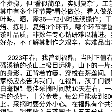
个步骤，但“看似简单，实则复杂”，工
其中有多个环节需“看茶做茶，看天做茶
叶晾、晒，需36—72小时连续操作；
焙、拣剔、复焙3个环节。哪个环节掌
茶叶品质，非数年专心钻研难以精进。
好茶，不了解其制作之艰辛，实难品出
2023年春，我曾到福鼎，当时正值
磻溪镇的茶山上极目远眺，山下的一片
的身影，正背着竹篓，穿梭在茶垄间。
家杨应杰告诉我们，在福鼎，孩子们很
白毫银针最佳采摘时间就10天左右，
毛的茶针，十分金贵，每公斤能卖到300
此，采摘时要分外小心。在福鼎有个共