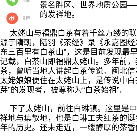
的国家级风景名胜区、世界地质公园—
一独特茶类的发祥地。
微博
太姥山与福鼎白茶有着千丝万缕的联
源于隋朝，陆羽《茶经》录《永嘉图经
东三百里有白茶山”，这是目前发现最早
记载，白茶山即福鼎太姥山。多年前，
茶，曾听当地人讲起白茶传说。闽北信
太姥娘娘便住在太姥山上，是传说中白
芽”的发现者，被尊称为“白茶始祖”。
下了太姥山，前往白琳镇。这里是中
祥地与集散地，也是白琳工夫红茶的诞生
年的历史。还未走近，一缕醇厚的茶香