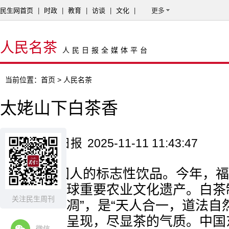
民生网首页
|
时政
|
教育
|
访谈
|
文化
|
更多
人民名茶
人民日报全媒体平台
当前位置：
首页
> 人民名茶
太姥山下白茶香
来源：人民日报
2025-11-11 11:43:47
茶是中国人的标志性饮品。今年，福
系统成为全球重要农业文化遗产。白茶
关注民生周刊
揉、自然萎凋”，是“天人合一，道法自
思想的具象呈现，尽显茶的气质。中国
微信