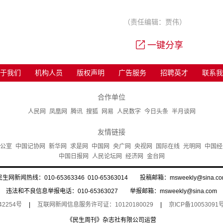
（责任编辑：贾伟）
一键分享
于我们
机构人员
版权声明
广告服务
招聘英才
联系我
合作单位
人民网
凤凰网
腾讯
搜狐
网易
人民数字
今日头条
半月谈网
友情链接
公室
中国记协网
新华网
求是网
中国网
央广网
央视网
国际在线
光明网
中国经
中国日报网
人民论坛网
经济网
金台网
民生网新闻热线：010-65363346 010-65363014 投稿邮箱：msweekly@sina.co
违法和不良信息举报电话：010-65363027 举报邮箱：msweekly@sina.com
42254号
|
互联网新闻信息服务许可证：10120180029
|
京ICP备10053091号
《民生周刊》杂志社有限公司运营