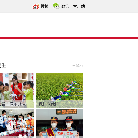
微博
|
微信
|
客户端
民生
更多>>
托管 快乐度假
夏日采菱忙