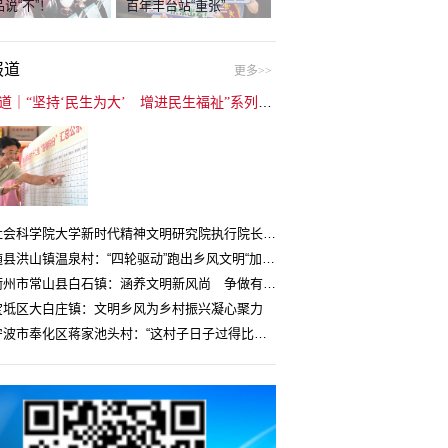
说“不”！
百年丰台站“重张”
报道
更多>>
封面报道｜“坚持‘民生为大’ 增进民生福祉”系列报道（6）：走进全国文明村镇
中国社会科学院大学新时代精神文明研究院执行院长王维国：文明村镇创建为乡村注入持久发展动力
湖北随县洪山镇温泉村：“四轮驱动”跑出乡风文明“加速度”
浙江衢州市常山县白石镇：涵养文明新风尚 争做有礼白石人
宝坻区大白庄镇：文明乡风为乡村振兴凝心聚力
浙江宁波市奉化区蒋家池头村：“这村子日子过得比城里还舒心”