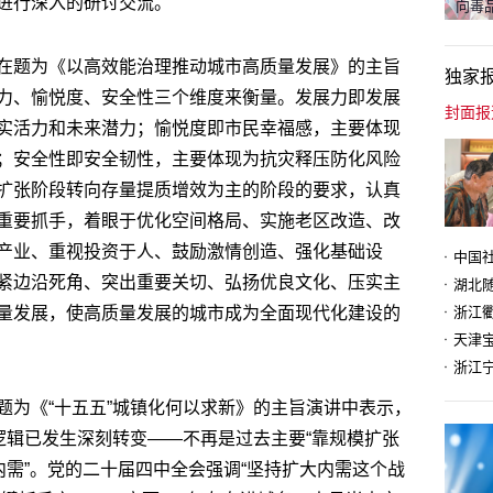
进行深入的研讨交流。
向毒品
在题为《以高效能治理推动城市高质量发展》的主旨
独家
力、愉悦度、安全性三个维度来衡量。发展力即发展
实活力和未来潜力；愉悦度即市民幸福感，主要体现
；安全性即安全韧性，主要体现为抗灾释压防化风险
扩张阶段转向存量提质增效为主的阶段的要求，认真
重要抓手，着眼于优化空间格局、实施老区改造、改
产业、重视投资于人、鼓励激情创造、强化基础设
紧边沿死角、突出重要关切、弘扬优良文化、压实主
量发展，使高质量发展的城市成为全面现代化建设的
天津
题为《“十五五”城镇化何以求新》的主旨演讲中表示，
逻辑已发生深刻转变——不再是过去主要“靠规模扩张
内需”。党的二十届四中全会强调“坚持扩大内需这个战