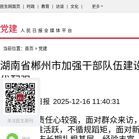
民生网首页
|
时政
|
教育
|
访谈
|
文化
|
更多
党建
人民日报全媒体平台
当前位置：
首页
> 党建
湖南省郴州市加强干部队伍建设
优配强
来源：人民日报
2025-12-16 11:40:31
“该同志责任心较强，面对群众来访
关注民生周刊
“该同志思维活跃，不循规蹈矩，面对
微信