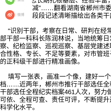
思路”“该同志长期扎根基层、经验丰富
工作热情不减”……翻看湖南省郴州市
研报告，一段段记述清晰描绘出各类干部
微博
“识别干部，考察在日常、研判在经
部干部一科科长陈润林说，当地统筹日
察、纪检监察、巡视巡察、基层党建述
合性格、专长、不足等要素，对市管班
的正科级干部进行精准画像。
填写一张表，画准一个像，建好一个
档……近两年，郴州市推行干部选任全
干部选任全程纪实档案461人次，努力
可依、全程可查、责任可评，不断提升
科学化水平。