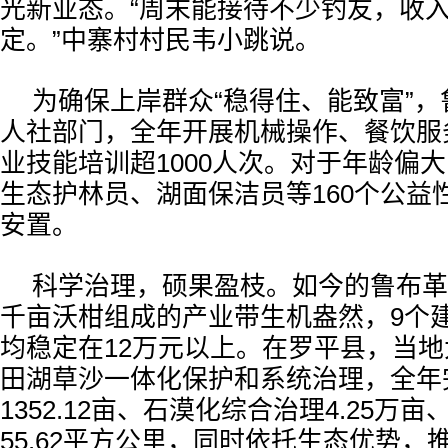
光新业态。“周末能接待不少钓友，收
定。”中寨村村民韦小跳说。
为确保上岸群众“稳得住、能致富”
人社部门，全年开展机械操作、餐饮服
业技能培训超1000人次。对于年龄偏
生态护林员、湖面保洁员等160个公益
安置。
科学治理，硕果盈枝。如今的鲁布革
千亩沃柑组成的产业带生机盎然，9个
均稳定在12万元以上。在罗平县，当
田湖草沙一体化保护和系统治理，全年
1352.12亩、石漠化综合治理4.25万
55.62平方公里，同时依托生态优势，