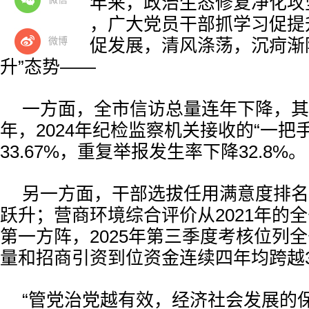
尘失色。近年来，政治生态修复净化攻
市全面打响，广大党员干部抓学习促提
微博
实、抓效能促发展，清风涤荡，沉疴渐
升”态势——
一方面，全市信访总量连年下降，其中
年，2024年纪检监察机关接收的“一把
33.67%，重复举报发生率下降32.8%。
另一方面，干部选拔任用满意度排名
跃升；营商环境综合评价从2021年的
第一方阵，2025年第三季度考核位列
量和招商引资到位资金连续四年均跨越
“管党治党越有效，经济社会发展的