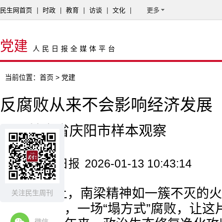
民生网首页
|
时政
|
教育
|
访谈
|
文化
|
更多
党建
人民日报全媒体平台
当前位置：
首页
> 党建
反腐败从来不会影响经济发展
——甘肃省庆阳市样本观察
来源：人民日报
2026-01-13 10:43:14
黄土塬上，南梁精神如一簇不灭的火
关注民生周刊
往昔。然而，一场“塌方式”腐败，让这
微信