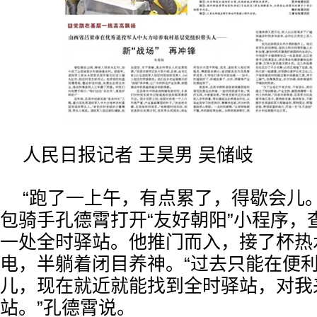
人民日报记者 王昊男 吴储岐
“跑了一上午，有点累了，得歇会儿。
包骑手孔德霄打开“友好朝阳”小程序，
一处全时驿站。他推门而入，接了杯热
电，半躺着闭目养神。“过去只能在便
儿，现在就近就能找到全时驿站，对我
站。”孔德霄说。