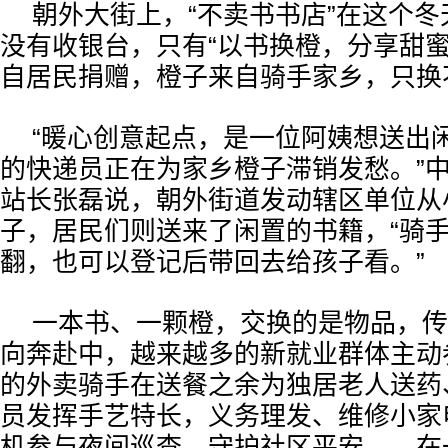
朝外大街上，“不卖书书店”在这个
没有收银台，只有“以书换橙，分享甜蜜
自居民捐赠，橙子来自骑手家乡，只换
“暖心创意起点，是一位阿姨想送出
的快递员正在为家乡橙子滞销发愁。”
站长张磊说，朝外街道发动辖区单位从
子，居民们则送来了闲置的书籍，“骑
翻，也可以登记后带回去给孩子看。”
一本书、一颗橙，交换的是物品，传
向奔赴中，越来越多的新就业群体主动
的外卖骑手在送餐之余为独居老人送药
员发挥手艺特长，义务理发、维修小家
机参与夜间巡查，守护社区平安……在一