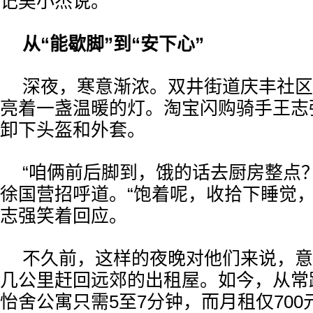
记吴小杰说。
从“能歇脚”到“安下心”
深夜，寒意渐浓。双井街道庆丰社区
亮着一盏温暖的灯。淘宝闪购骑手王志
卸下头盔和外套。
“咱俩前后脚到，饿的话去厨房整点
徐国营招呼道。“饱着呢，收拾下睡觉，
志强笑着回应。
不久前，这样的夜晚对他们来说，意
几公里赶回远郊的出租屋。如今，从常
怡舍公寓只需5至7分钟，而月租仅700