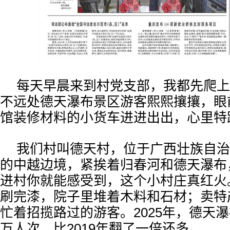
每天早晨来到村党支部，我都先爬上
不远处德天瀑布景区游客熙熙攘攘，眼
馆装修材料的小货车进进出出，心里特
我们村叫德天村，位于广西壮族自治
的中越边境，紧挨着归春河和德天瀑布
进村你就能感受到，这个小村庄真红火
刷完漆，院子里堆着木料和石材；卖特
忙着招揽路过的游客。2025年，德天瀑
万人次，比2019年翻了一倍还多。