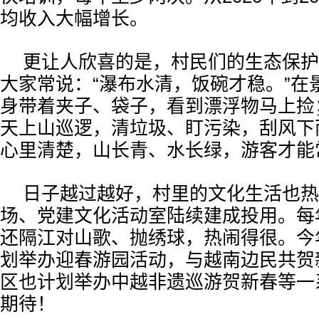
均收入大幅增长。
更让人欣喜的是，村民们的生态保护
大家常说：“瀑布水清，饭碗才稳。”在
身带着夹子、袋子，看到漂浮物马上捡
天上山巡逻，清垃圾、盯污染，刮风下
心里清楚，山长青、水长绿，游客才能
日子越过越好，村里的文化生活也热
场、党建文化活动室陆续建成投用。每年
还隔江对山歌、抛绣球，热闹得很。今
划举办迎春游园活动，与越南边民共贺
区也计划举办中越非遗巡游贺新春等一
期待！