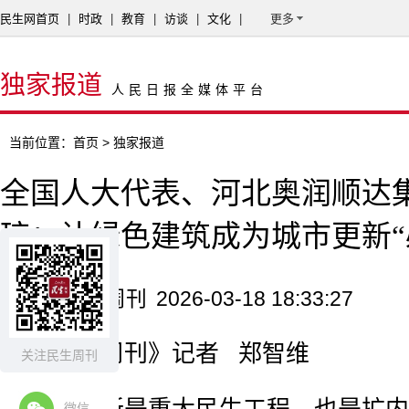
民生网首页
|
时政
|
教育
|
访谈
|
文化
|
更多
独家报道
人民日报全媒体平台
当前位置：
首页
> 独家报道
全国人大代表、河北奥润顺达
琼：让绿色建筑成为城市更新“
来源：民生周刊
2026-03-18 18:33:27
《民生周刊》记者 郑智维
关注民生周刊
微信