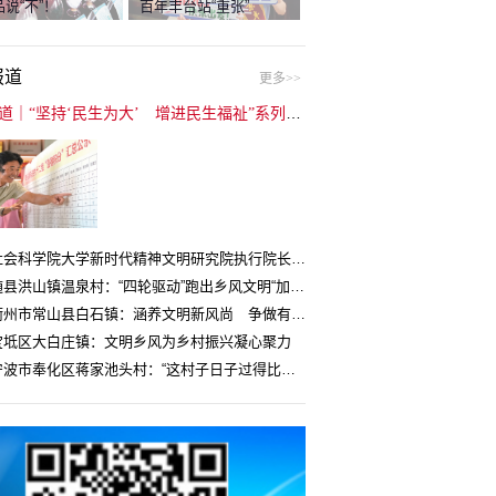
说“不”！
百年丰台站“重张”
报道
更多>>
封面报道｜“坚持‘民生为大’ 增进民生福祉”系列报道（6）：走进全国文明村镇
中国社会科学院大学新时代精神文明研究院执行院长王维国：文明村镇创建为乡村注入持久发展动力
湖北随县洪山镇温泉村：“四轮驱动”跑出乡风文明“加速度”
浙江衢州市常山县白石镇：涵养文明新风尚 争做有礼白石人
宝坻区大白庄镇：文明乡风为乡村振兴凝心聚力
浙江宁波市奉化区蒋家池头村：“这村子日子过得比城里还舒心”