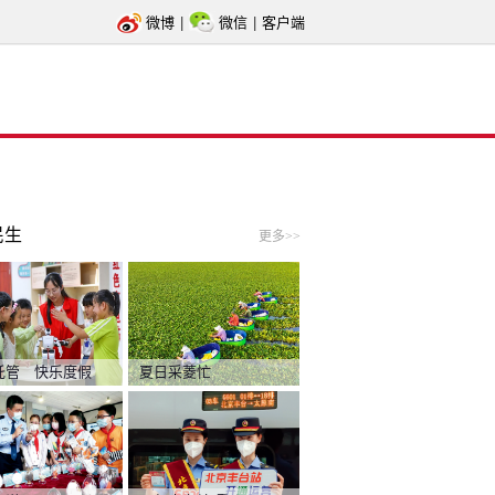
微博
|
微信
|
客户端
民生
更多>>
托管 快乐度假
夏日采菱忙