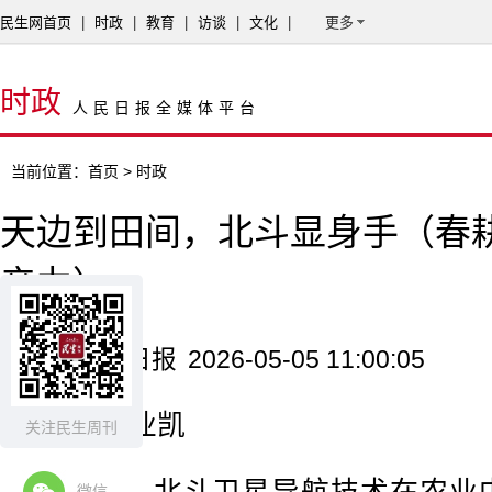
民生网首页
|
时政
|
教育
|
访谈
|
文化
|
更多
时政
人民日报全媒体平台
当前位置：
首页
> 时政
天边到田间，北斗显身手（春
产力）
来源：人民日报
2026-05-05 11:00:05
记者 谷业凯
关注民生周刊
微信