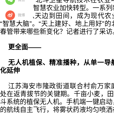
近年来，北斗卫星导航技术在农业
传统农业向智慧农业加快转型。一系列
北斗系统从天边到田间，成为现代农业
微博
“智慧大脑”。“天上建好、地上用好”
春管带来哪些新变化？记者进行了采访
更全面——
无人机植保、精准播种，从单一导
化延伸
江苏海安市隆政街道联合村俞万家
处在返青拔节的关键期。千亩小麦，田
斗系统的植保无人机。手机端一键启动
的航线自主飞行，将雾状药液均匀喷洒