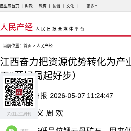
民生网首页
|
时政
|
教育
|
访谈
|
文化
|
更多
人民产经
人民日报全媒体平台
当前位置：
首页
> 人民产经
江西奋力把资源优势转化为产
五”开好局起好步）
来源：人民日报
2026-05-07 11:24:47
记者 杨 义 周 欢
关注民生周刊
微信