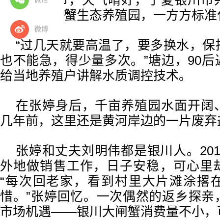
初夏时节，天气晴好，宁夏银川市
上黄河大闸蟹生态养殖园，一方方标准
微博
“过几天就要高温了，要多换水，保
也不能急，得少量多次。”塘边，90
给当地养殖户讲解水质调控技术。
在张婷身后，千亩养殖园水面开阔
几年前，这里还是黄河岸边的一片废弃
张婷和丈夫刘明伟都是银川人。20
外地做销售工作，日子安稳，可心里
“每次回老家，看到村里大片滩涂撂
惜。”张婷回忆。一次偶然的返乡探亲
市场机遇——银川大闸蟹消费量不小，