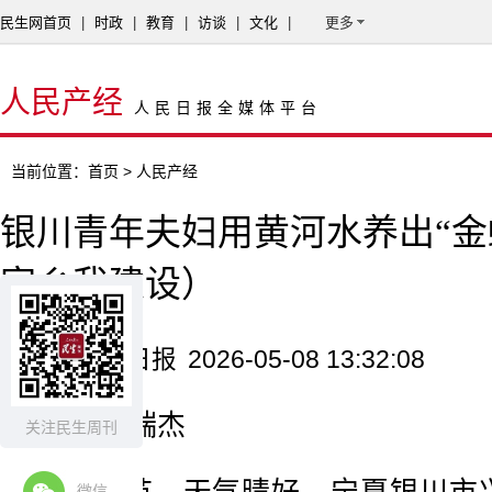
民生网首页
|
时政
|
教育
|
访谈
|
文化
|
更多
人民产经
人民日报全媒体平台
当前位置：
首页
> 人民产经
银川青年夫妇用黄河水养出“金
家乡我建设）
来源：人民日报
2026-05-08 13:32:08
记者 秦瑞杰
关注民生周刊
微信